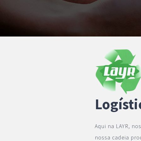
Logísti
Aqui na LAYR, no
nossa cadeia pro