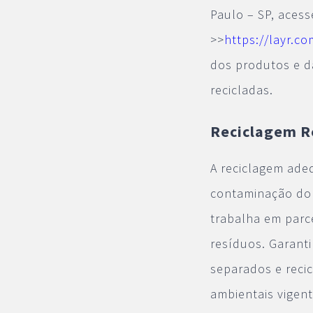
Paulo – SP, aces
>>
https://layr.c
dos produtos e d
recicladas.
Reciclagem R
A reciclagem ade
contaminação do 
trabalha em parc
resíduos. Garan
separados e reci
ambientais vigent