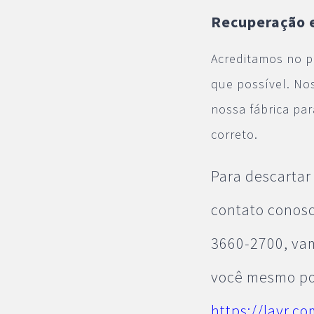
Recuperação e
Acreditamos no p
que possível. No
nossa fábrica pa
correto.
Para descartar
contato conosc
3660-2700, vam
você mesmo po
https://layr.c