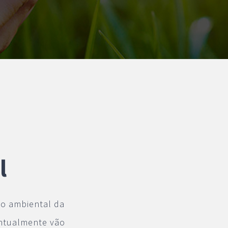
l
to ambiental da
entualmente vão