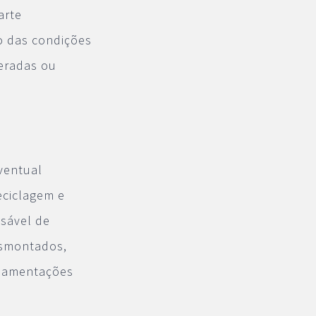
arte
o das condições
eradas ou
ventual
eciclagem e
sável de
esmontados,
ulamentações