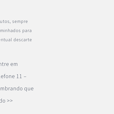
dutos, sempre
aminhados para
entual descarte
ntre em
lefone 11 –
Lembrando que
do >>