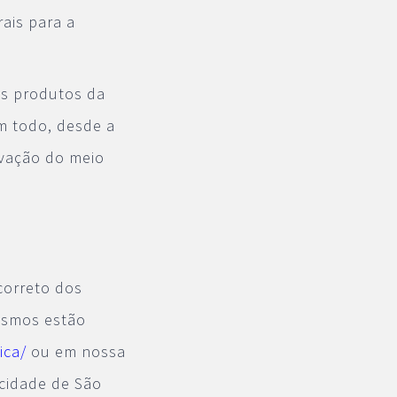
rais para a
os produtos da
m todo, desde a
rvação do meio
correto dos
esmos estão
ica/
ou em nossa
 cidade de São