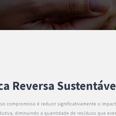
ca Reversa Sustentáve
sso compromisso é reduzir significativamente o impac
dutiva, diminuindo a quantidade de resíduos que ev