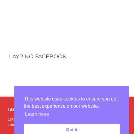
LAYR NO FACEBOOK
This website uses cookies to ensure you get
the best experience on our website.
LAYR E OS COOKIES
Learn more
Este site utiliza cookies apra melhorar a sua experiencia, ao
© Copyright 2018 -
2026 | Todos os Direitos
continuar navegando vc declara estar ciente dessas condições
Reservados | Projetado e administrado por
Conaatec
Got it